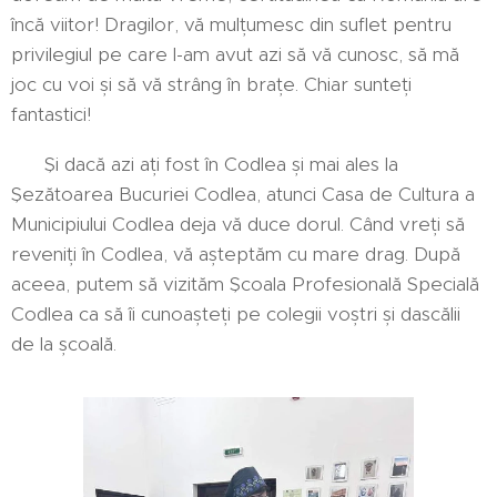
încă viitor! Dragilor, vă mulțumesc din suflet pentru
privilegiul pe care l-am avut azi să vă cunosc, să mă
joc cu voi și să vă strâng în brațe. Chiar sunteți
fantastici!
Și dacă azi ați fost în Codlea și mai ales la
Șezătoarea Bucuriei Codlea, atunci Casa de Cultura a
Municipiului Codlea deja vă duce dorul. Când vreți să
reveniți în Codlea, vă așteptăm cu mare drag. După
aceea, putem să vizităm Școala Profesională Specială
Codlea ca să îi cunoașteți pe colegii voștri și dascălii
de la școală.