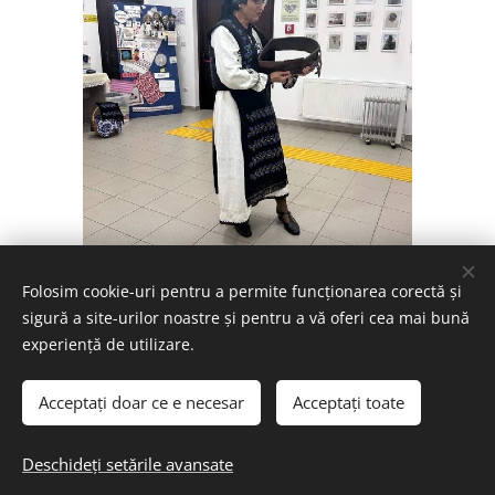
Folosim cookie-uri pentru a permite funcționarea corectă și
sigură a site-urilor noastre și pentru a vă oferi cea mai bună
experiență de utilizare.
Acceptați doar ce e necesar
Acceptați toate
Toate drepturile rezervate © Liceul Tehnologic Special Codlea
Deschideți setările avansate
Creat cu
Webnode
Cookie-uri