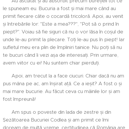
Au ascultat și au absorbit precum burețieii tot ce
le spuneam eu. Bucuria a fost și mai mare când au
primit fiecare câte o cocardă tricoloră. Apoi, au venit
și întrebările lor: "Este a mea???", "Pot să o prind în
piept?". Voiau să fie siguri că nu o vor lăsa în coșul de
unde le-au primit la plecare. Toți le-au pus în piept! Iar
sufletul meu era plin de împliniri tainice. Nu poți să nu
te bucuri când îi vezi așa de interesați. Prin urmare,
avem viitor cu ei! Nu suntem chiar pierduți.
Apoi, am trecut la a face ciucuri. Chiar dacă nu am
pus mâna pe ac, am înșirat ață. Ce a ieșit? A fost o și
mai mare bucurie. Au făcut ceva cu mâinile lor și am
fost împreună!
Am spus o poveste din lada de zestre și din
Șezătoarea Bucuriei Codlea și am primit ce îmi
doream de multă vreme, certitudinea că România are