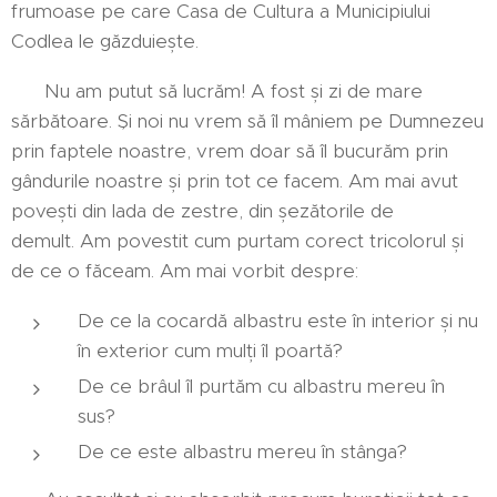
frumoase pe care Casa de Cultura a Municipiului
Codlea le găzduiește.
Nu am putut să lucrăm! A fost și zi de mare
sărbătoare. Și noi nu vrem să îl mâniem pe Dumnezeu
prin faptele noastre, vrem doar să îl bucurăm prin
gândurile noastre și prin tot ce facem. Am mai avut
povești din lada de zestre, din șezătorile de
demult. Am povestit cum purtam corect tricolorul și
de ce o făceam. Am mai vorbit despre:
De ce la cocardă albastru este în interior și nu
în exterior cum mulți îl poartă?
De ce brâul îl purtăm cu albastru mereu în
sus?
De ce este albastru mereu în stânga?