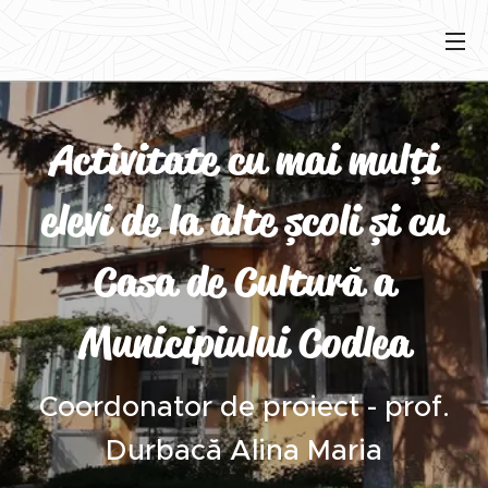
Activitate cu mai mulți
elevi de la alte școli și cu
Casa de Cultură a
Municipiului Codlea
Coordonator de proiect - prof.
Durbacă Alina Maria