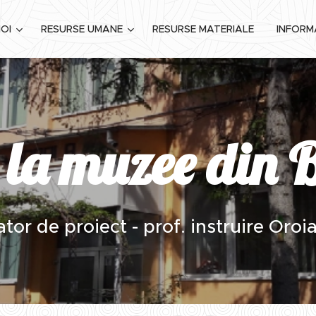
OI
RESURSE UMANE
RESURSE MATERIALE
INFORMA
e la muzee din 
or de proiect - prof. instruire Oro