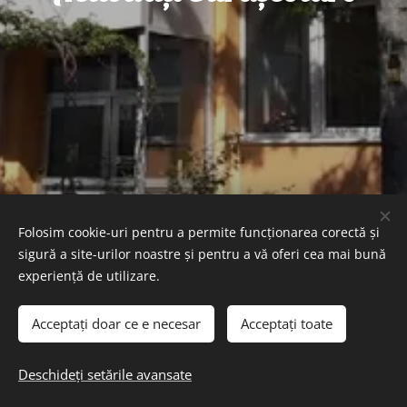
Folosim cookie-uri pentru a permite funcționarea corectă și
sigură a site-urilor noastre și pentru a vă oferi cea mai bună
experiență de utilizare.
Acceptați doar ce e necesar
Acceptați toate
Toate drepturile rezervate © Liceul Tehnologic Special Codlea
Deschideți setările avansate
Creat cu
Webnode
Cookie-uri